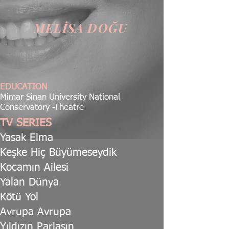
MELİSA DOĞU
EDUCATION
Mimar Sinan University National
Conservatory -Theatre
TV SERIES
Yasak Elma
Keşke Hiç Büyümeseydik
Kocamın Ailesi
Yalan Dünya
Kötü Yol
Avrupa Avrupa
Yıldızın Parlasın